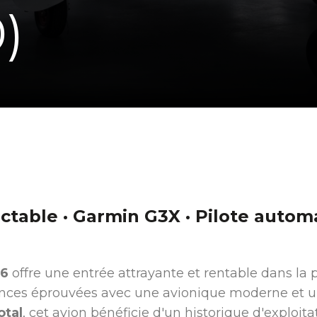
)
table · Garmin G3X · Pilote automa
16
offre une entrée attrayante et rentable dans la 
ces éprouvées avec une avionique moderne et un
otal
, cet avion bénéficie d'un historique d'exploi