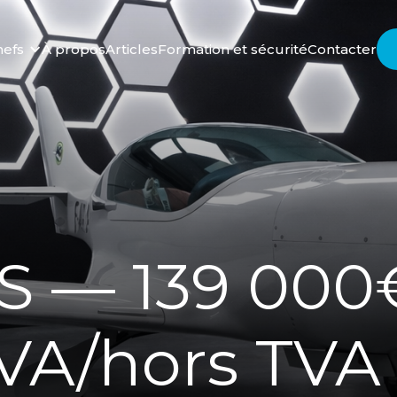
nefs
À propos
Articles
Formation et sécurité
Contacter
LS — 139 00
TVA/hors TVA