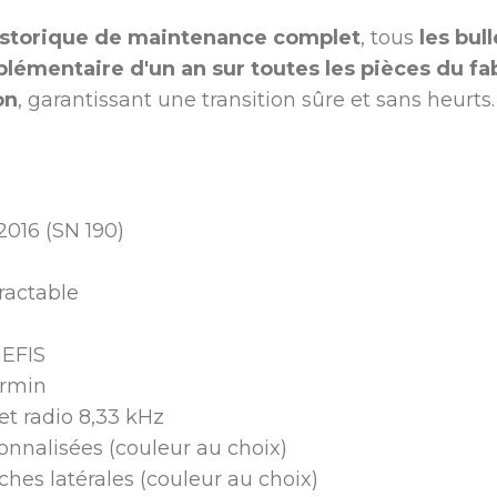
istorique de maintenance complet
, tous
les bul
plémentaire d'un an sur toutes les pièces du fa
on
, garantissant une transition sûre et sans heurts.
2016 (SN 190)
tractable
 EFIS
armin
t radio 8,33 kHz
onnalisées (couleur au choix)
hes latérales (couleur au choix)