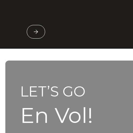
LET’S GO
En Vol!