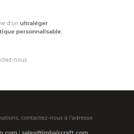
che d'un
ultraléger
tique personnalisable
,
actez-nous.
mations, contactez-nous à l'adresse
on.com
|
sales@jmbaircraft.com