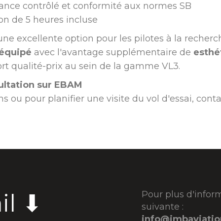
ance contrôlé et conformité aux normes SB
on de 5 heures incluse
ne excellente option pour les pilotes à la recher
 équipé
avec l'avantage supplémentaire de
esthé
ort qualité-prix au sein de la gamme VL3.
ultation sur EBAM
s ou pour planifier une visite du vol d'essai, cont
il ⬇
Pour plus d'infor
suivante :
info@jmbaviati