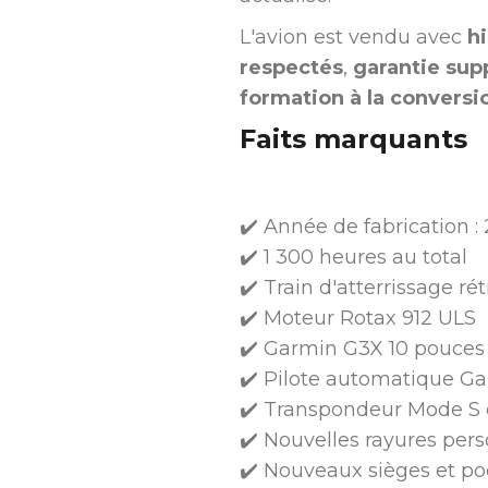
L'avion est vendu avec
h
respectés
,
garantie sup
formation à la conversi
Faits marquants
✔️ Année de fabrication : 
✔️ 1 300 heures au total
✔️ Train d'atterrissage ré
✔️ Moteur Rotax 912 ULS
✔️ Garmin G3X 10 pouces
✔️ Pilote automatique G
✔️ Transpondeur Mode S e
✔️ Nouvelles rayures pers
✔️ Nouveaux sièges et poc