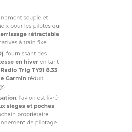
ionnement souple et
oix pour les pilotes qui
terrissage rétractable
atives à train fixe.
0)
, fournissant des
tesse en hiver
en tant
n
Radio Trig TY91 8,33
ue Garmin
réduit
gs.
sation
: l'avion est livré
x sièges et poches
ochain propriétaire
ironnement de pilotage