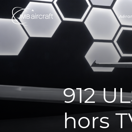
Aéro
912 U
hors 