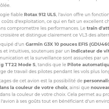
ôlée.
ogie fiable
Rotax 912 ULS
, l'avion offre un fonct
oûts d'exploitation, ce qui en fait un excellent ch
 sans compromettre les performances. Le
train d'at
a croisière et distingue clairement ce VL3 des altern
 équipé d'un
Garmin G3X 10 pouces EFIS (GDU46
es et intuitives, soutenues par un
indicateur de vi
nication et la surveillance sont assurées par u
ig TT22 Mode S
, tandis que le
Pilote automatiq
e de travail des pilotes pendant les vols plus lon
ages de cet avion est la possibilité de
personnali
dans la couleur de votre choix
, ainsi que
nouveau
 dans la couleur de votre choix. Cela permet au pr
 l'avion à ses goûts tout en bénéficiant d'un env