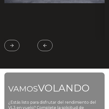
VOLANDO
VAMOS
¿Estás listo para disfrutar del rendimiento del
VL3 en vuelo? Complete la solicitud de