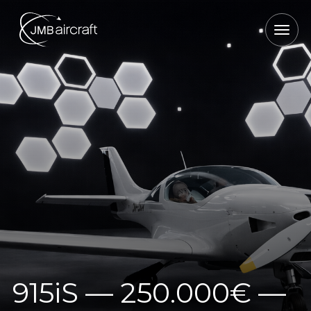
915iS — 250.000€ —