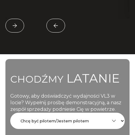
LATANIE
CHODŹMY
Gotowy, aby doświadczyć wydajności VL3 w
locie? Wypełnij prośbę demonstracyjną, a nasz
zespół sprzedaży podniesie Cię w powietrze.