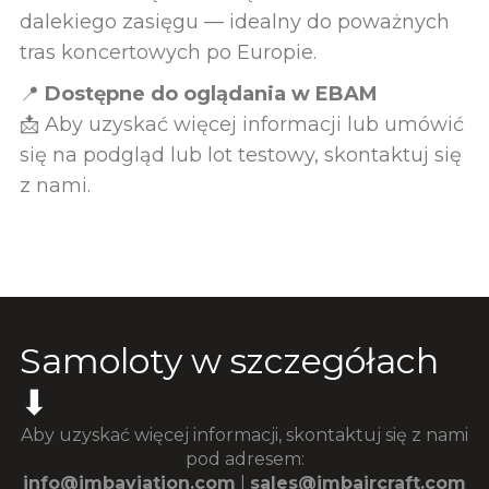
dalekiego zasięgu — idealny do poważnych
tras koncertowych po Europie.
📍
Dostępne do oglądania w EBAM
📩 Aby uzyskać więcej informacji lub umówić
się na podgląd lub lot testowy, skontaktuj się
z nami.
Samoloty w szczegółach
⬇
Aby uzyskać więcej informacji, skontaktuj się z nami
pod adresem:
info@jmbaviation.com
|
sales@jmbaircraft.com