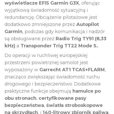
wyświetlacze EFIS Garmin G3X
, oferując
wyjątkową świadomość sytuacyjną i
redundancję. Obciążenie pilotażowe jest
dodatkowo zmniejszone przez
Autopilot
Garmin
, podczas gdy komunikacja i nadzór
są obsługiwane przez
Radio Trig TY91 (8,33
kHz)
a
Transponder Trig TT22 Mode S.
.
Do operacji w ruchliwej europejskiej
przestrzeni powietrznej samolot jest
wyposażony w
Garrecht AT1 TCAS+FLARM
,
znacząco zwiększając świadomość ruchu
drogowego i bezpieczeństwo. Dodatkowe
praktyczne funkcje obejmują
hamulce po
obu stronach
,
certyfikowane pasy
bezpieczeństwa
,
światła stroboskopowe
na skrzydłach
, i
140-litrowy zbiornik paliwa
,