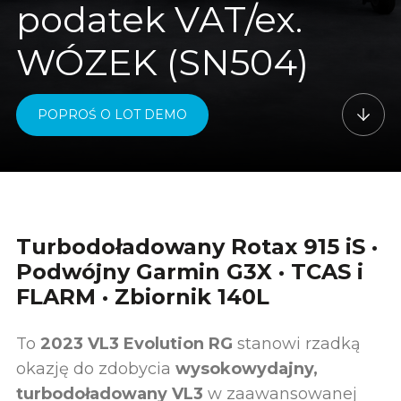
podatek VAT/ex.
WÓZEK (SN504)
POPROŚ O LOT DEMO
Turbodoładowany Rotax 915 iS ·
Podwójny Garmin G3X · TCAS i
FLARM · Zbiornik 140L
To
2023 VL3 Evolution RG
stanowi rzadką
okazję do zdobycia
wysokowydajny,
turbodoładowany VL3
w zaawansowanej