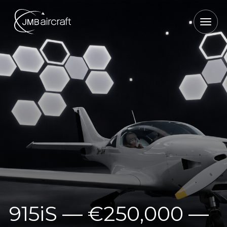
915iS — €250,000 —