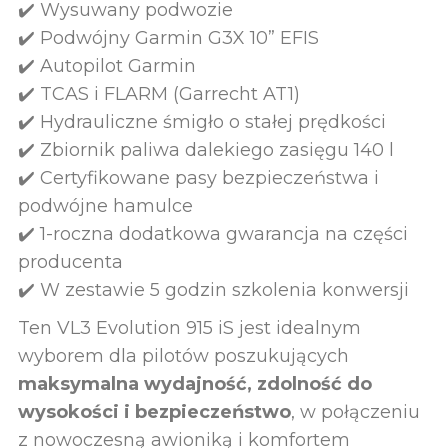
✔️ Wysuwany podwozie
✔️ Podwójny Garmin G3X 10” EFIS
✔️ Autopilot Garmin
✔️ TCAS i FLARM (Garrecht AT1)
✔️ Hydrauliczne śmigło o stałej prędkości
✔️ Zbiornik paliwa dalekiego zasięgu 140 l
✔️ Certyfikowane pasy bezpieczeństwa i
podwójne hamulce
✔️ 1-roczna dodatkowa gwarancja na części
producenta
✔️ W zestawie 5 godzin szkolenia konwersji
Ten VL3 Evolution 915 iS jest idealnym
wyborem dla pilotów poszukujących
maksymalna wydajność, zdolność do
wysokości i bezpieczeństwo
, w połączeniu
z nowoczesną awioniką i komfortem