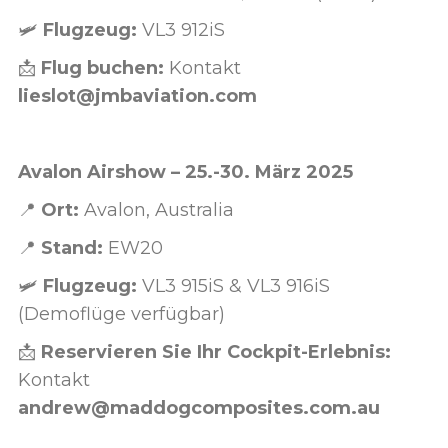
🛩️
Flugzeug:
VL3 912iS
📩
Flug buchen:
Kontakt
lieslot@jmbaviation.com
Avalon Airshow – 25.-30. März 2025
📍
Ort:
Avalon, Australia
📍
Stand:
EW20
🛩️
Flugzeug:
VL3 915iS & VL3 916iS
(Demoflüge verfügbar)
📩
Reservieren Sie Ihr Cockpit-Erlebnis:
Kontakt
andrew@maddogcomposites.com.au