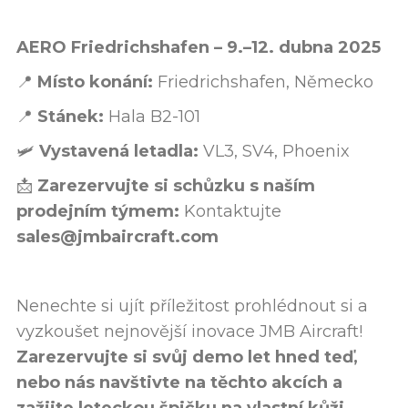
AERO Friedrichshafen – 9.–12. dubna 2025
📍
Místo konání:
Friedrichshafen, Německo
📍
Stánek:
Hala B2-101
🛩️
Vystavená letadla:
VL3, SV4, Phoenix
📩
Zarezervujte si schůzku s naším
prodejním týmem:
Kontaktujte
sales@jmbaircraft.com
Nenechte si ujít příležitost prohlédnout si a
vyzkoušet nejnovější inovace JMB Aircraft!
Zarezervujte si svůj demo let hned teď,
nebo nás navštivte na těchto akcích a