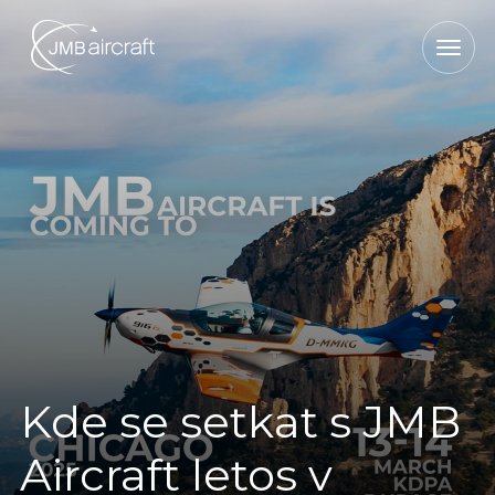
Kde se setkat s JMB
Aircraft letos v