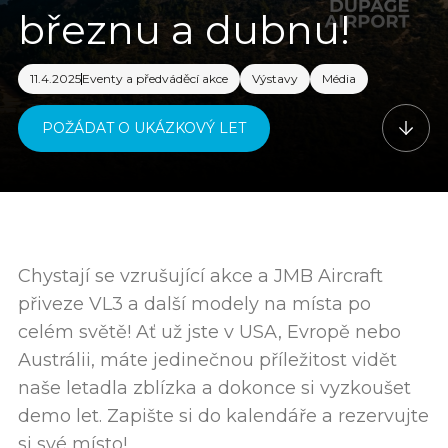
březnu a dubnu!
11.4.2025
Eventy a předváděcí akce
Výstavy
Média
POŽÁDAT O UKÁZKOVÝ LET
Chystají se vzrušující akce a JMB Aircraft
přiveze VL3 a další modely na místa po
celém světě! Ať už jste v USA, Evropě nebo
Austrálii, máte jedinečnou příležitost vidět
naše letadla zblízka a dokonce si vyzkoušet
demo let. Zapište si do kalendáře a rezervujte
si své místo!