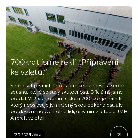
700krát jsme řekli „Připraveni
ke vzletu.“
Sedm set prvních letů, sedm set úsměvů a sedm
set snů, které se staly skutečností. Oficiálně jsme
předali VL3 s výrobním číslem 700, což je milník,
který neoslavuje jen inženýrskou dokonalost, ale
především neuvěřitelné lidi, díky nimž letadla JMB
Aircraft vzlétají.
13.7.2026
Média