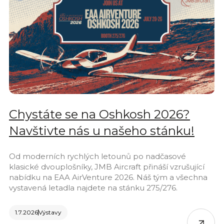
Chystáte se na Oshkosh 2026?
Navštivte nás u našeho stánku!
Od moderních rychlých letounů po nadčasové
klasické dvouplošníky, JMB Aircraft přináší vzrušující
nabídku na EAA AirVenture 2026. Náš tým a všechna
vystavená letadla najdete na stánku 275/276.
1.7.2026
Výstavy