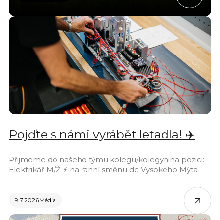
Pojďte s námi vyrábět letadla! ✈️
Přijmeme do našeho týmu kolegu/kolegynina pozici:
Elektrikář M/Ž ⚡ na ranní směnu do Vysokého Mýta
9.7.2026
Média