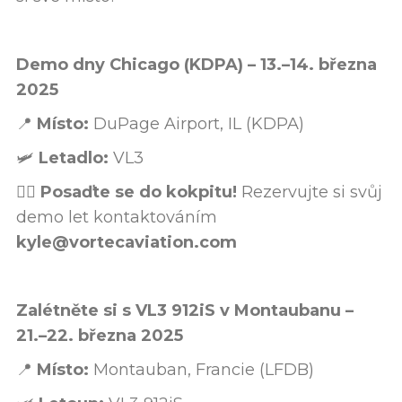
Demo dny Chicago (KDPA) – 13.–14. března
2025
📍
Místo:
DuPage Airport, IL (KDPA)
🛩️
Letadlo:
VL3
👨‍✈️
Posaďte se do kokpitu!
Rezervujte si svůj
demo let kontaktováním
kyle@vortecaviation.com
Zalétněte si s VL3 912iS v Montaubanu –
21.–22. března 2025
📍
Místo:
Montauban, Francie (LFDB)