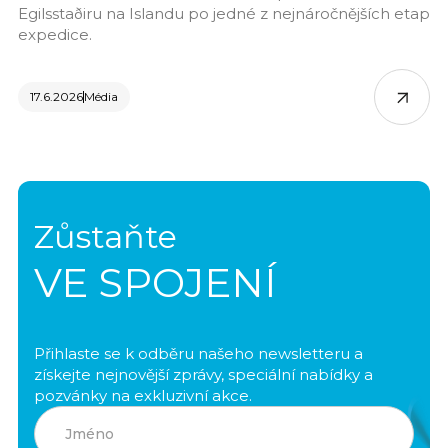
Egilsstaðiru na Islandu po jedné z nejnáročnějších etap
expedice.
17.6.2026
Média
Zůstaňte
VE SPOJENÍ
Přihlaste se k odběru našeho newsletteru a
získejte nejnovější zprávy, speciální nabídky a
pozvánky na exkluzivní akce.