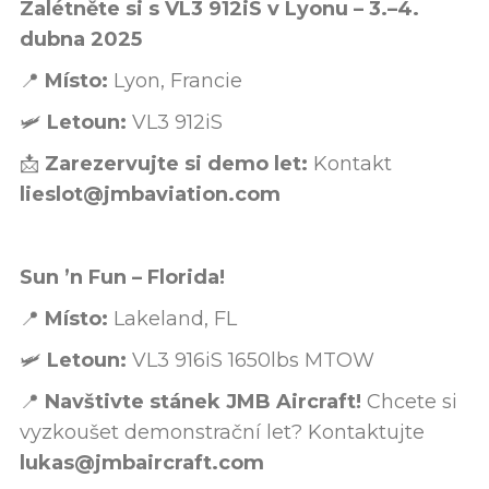
Zalétněte si s VL3 912iS v Lyonu – 3.–4.
dubna 2025
📍
Místo:
Lyon, Francie
🛩️
Letoun:
VL3 912iS
📩
Zarezervujte si demo let:
Kontakt
lieslot@jmbaviation.com
Sun ’n Fun – Florida!
📍
Místo:
Lakeland, FL
🛩️
Letoun:
VL3 916iS 1650lbs MTOW
📍
Navštivte stánek JMB Aircraft!
Chcete si
vyzkoušet demonstrační let? Kontaktujte
lukas@jmbaircraft.com