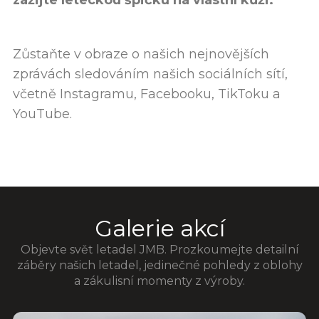
zažijte leteckou špičku na vlastní kůži.
Zůstaňte v obraze o našich nejnovějších
zprávách sledováním našich sociálních sítí,
včetně Instagramu, Facebooku, TikToku a
YouTube.
Galerie akcí
Objevte svět letadel JMB. Prozkoumejte detailní
záběry našich letadel, jedinečné pohledy z oblohy
a zákulisní momenty z výroby.