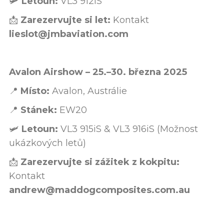
🛩️
Letoun:
VL3 912iS
📩
Zarezervujte si let:
Kontakt
lieslot@jmbaviation.com
Avalon Airshow – 25.–30. března 2025
📍
Místo:
Avalon, Austrálie
📍
Stánek:
EW20
🛩️
Letoun:
VL3 915iS & VL3 916iS (Možnost
ukázkových letů)
📩
Zarezervujte si zážitek z kokpitu:
Kontakt
andrew@maddogcomposites.com.au