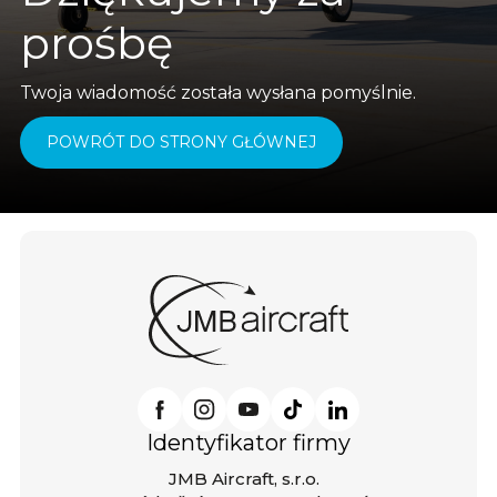
prośbę
Twoja wiadomość została wysłana pomyślnie.
POWRÓT DO STRONY GŁÓWNEJ
Identyfikator firmy
JMB Aircraft, s.r.o.