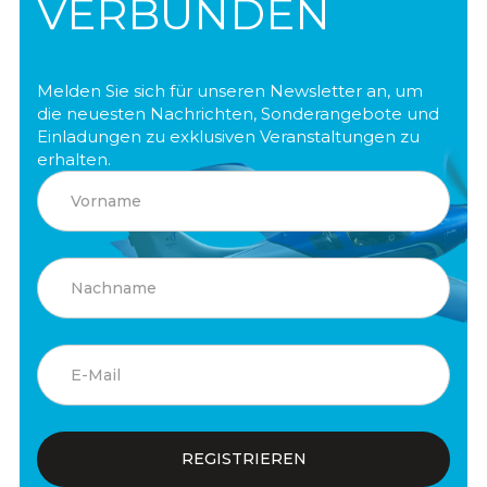
VERBUNDEN
Melden Sie sich für unseren Newsletter an, um
die neuesten Nachrichten, Sonderangebote und
Einladungen zu exklusiven Veranstaltungen zu
erhalten.