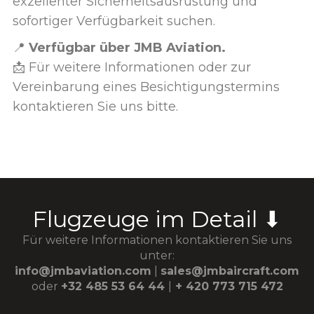
exzellenter Sicherheitsausrüstung und
sofortiger Verfügbarkeit suchen.
📍
Verfügbar über JMB Aviation.
📩 Für weitere Informationen oder zur
Vereinbarung eines Besichtigungstermins
kontaktieren Sie uns bitte.
Flugzeuge im Detail ⬇
Für weitere Informationen kontaktieren Sie uns
unter:
info@jmbaviation.com
|
sales@jmbaircraft.com
oder
+32 485 53 64 44
|
+ 420 773 715 472