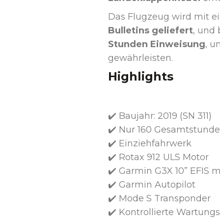
Das Flugzeug wird mit e
Bulletins geliefert
, und
Stunden Einweisung
, u
gewährleisten.
Highlights
✔️ Baujahr: 2019 (SN 311)
✔️ Nur 160 Gesamtstund
✔️ Einziehfahrwerk
✔️ Rotax 912 ULS Motor
✔️ Garmin G3X 10” EFIS 
✔️ Garmin Autopilot
✔️ Mode S Transponder
✔️ Kontrollierte Wartung