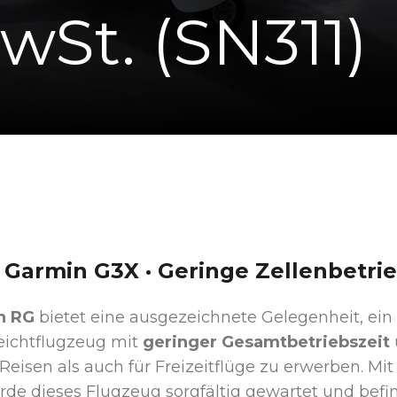
MwSt. (SN311)
 Garmin G3X · Geringe Zellenbetrie
n RG
bietet eine ausgezeichnete Gelegenheit, ein s
leichtflugzeug mit
geringer Gesamtbetriebszeit
Reisen als auch für Freizeitflüge zu erwerben. Mi
rde dieses Flugzeug sorgfältig gewartet und befi