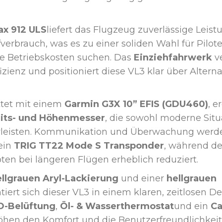
ax 912 ULS
liefert das Flugzeug zuverlässige Leist
verbrauch, was es zu einer soliden Wahl für Pilot
ige Betriebskosten suchen. Das
Einziehfahrwerk
ve
izienz und positioniert diese VL3 klar über Altern
ttet mit einem
Garmin G3X 10” EFIS (GDU460)
, 
its- und Höhenmesser
, die sowohl moderne Si
leisten. Kommunikation und Überwachung werd
ein
TRIG TT22 Mode S Transponder
, während d
ten bei längeren Flügen erheblich reduziert.
llgrauen Aryl-Lackierung
und einer
hellgrauen
tiert sich dieser VL3 in einem klaren, zeitlosen De
-Belüftung
,
Öl- & Wasserthermostat
und ein
Ca
hen den Komfort und die Benutzerfreundlichkeit 