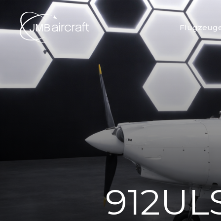
Flugzeug
912ULS