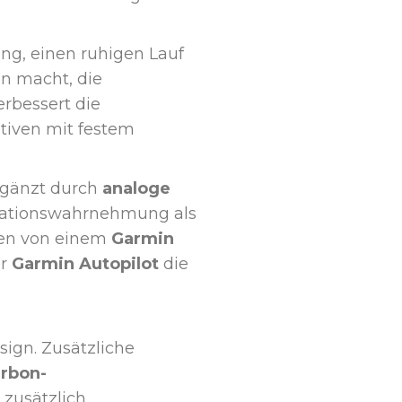
ung, einen ruhigen Lauf
en macht, die
rbessert die
ativen mit festem
ergänzt durch
analoge
tuationswahrnehmung als
en von einem
Garmin
er
Garmin Autopilot
die
sign. Zusätzliche
rbon-
zusätzlich.