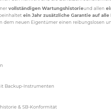
iner
vollständigen Wartungshistorie
und allen
ei
 beinhaltet
ein Jahr zusätzliche Garantie auf alle 
m dem neuen Eigentümer einen reibungslosen u
en
mit Backup-Instrumenten
shistorie & SB-Konformität