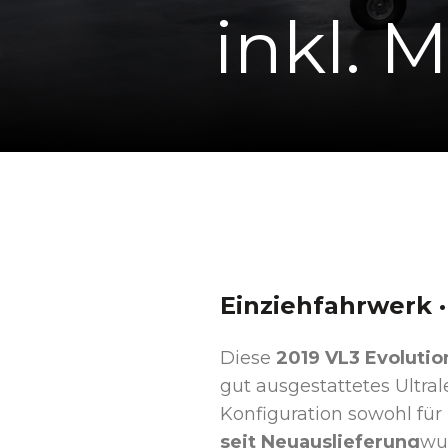
inkl. 
Einziehfahrwerk ·
Diese
2019 VL3 Evolutio
gut ausgestattetes Ultra
Konfiguration sowohl für 
seit Neuauslieferung
wu