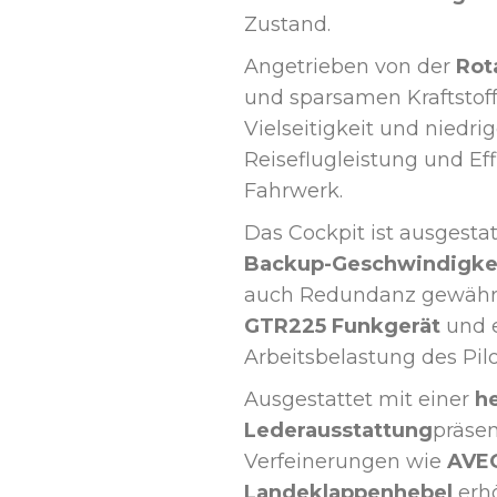
Zustand.
Angetrieben von der
Rot
und sparsamen Kraftstoff
Vielseitigkeit und niedr
Reiseflugleistung und Eff
Fahrwerk.
Das Cockpit ist ausgesta
Backup-Geschwindigke
auch Redundanz gewähr
GTR225 Funkgerät
und 
Arbeitsbelastung des Pilo
Ausgestattet mit einer
he
Lederausstattung
präsen
Verfeinerungen wie
AVEO
Landeklappenhebel
erhö