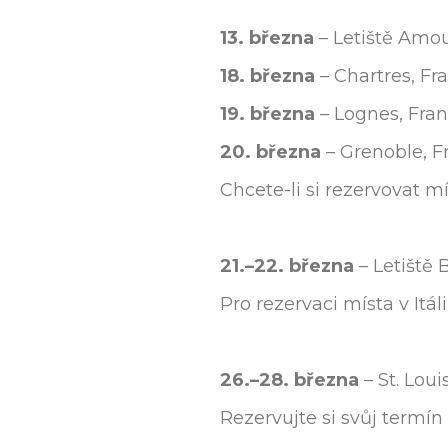
13. března
– Letiště Amo
18. března
– Chartres, Fr
19. března
– Lognes, Fran
20. března
– Grenoble, F
Chcete-li si rezervovat m
21.–22. března
– Letiště 
Pro rezervaci místa v Itá
26.–28. března
– St. Loui
Rezervujte si svůj termí