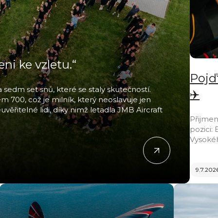
ni ke vzletu.“
Pojď
sedm set snů, které se staly skutečností.
✈️
m 700, což je milník, který neoslavuje jen
ěřitelné lidi, díky nimž letadla JMB Aircraft
Přijme
pozici:
Vysoké
9.7.202