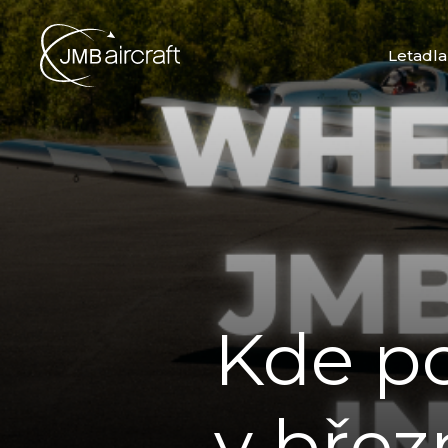
Letadla
Kde po
v bře