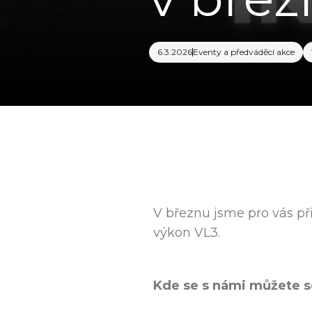
6.3.2026
Eventy a předváděcí akce
V březnu jsme pro vás při
výkon VL3.
Kde se s námi můžete s