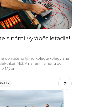
te s námi vyrábět letadla!
me do našeho týmu kolegu/kolegynina
 Elektrikář M/Ž ⚡ na ranní směnu do
ho Mýta
6
Média