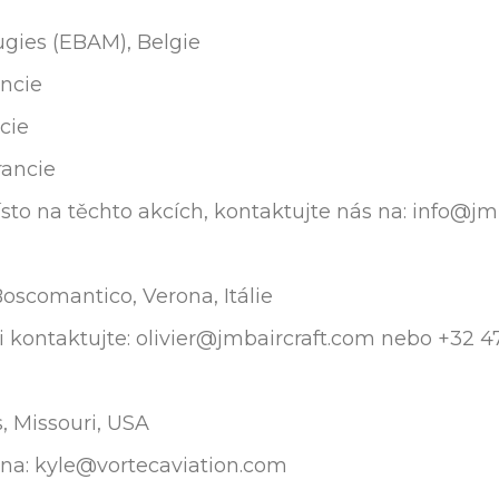
ugies (EBAM), Belgie
ancie
cie
rancie
ísto na těchto akcích, kontaktujte nás na: info@j
Boscomantico, Verona, Itálie
lii kontaktujte: olivier@jmbaircraft.com nebo +32 4
s, Missouri, USA
n na: kyle@vortecaviation.com