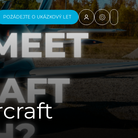
POŽÁDEJTE O UKÁZKOVÝ LET
craft