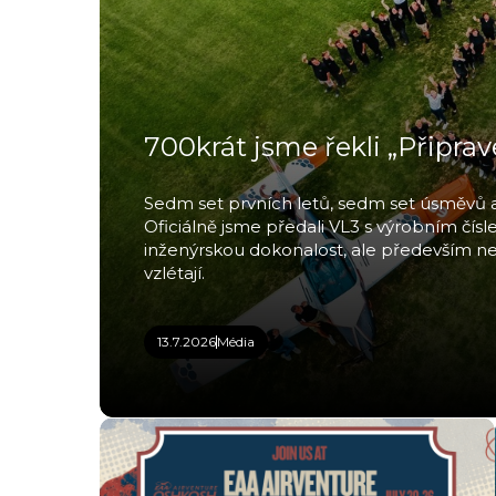
700krát jsme řekli „Připrave
Sedm set prvních letů, sedm set úsměvů a 
Oficiálně jsme předali VL3 s výrobním čísle
inženýrskou dokonalost, ale především neuv
vzlétají.
13.7.2026
Média