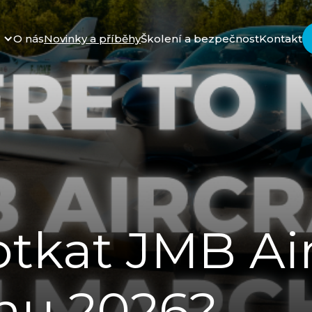
O nás
Novinky a příběhy
Školení a bezpečnost
Kontakt
tkat JMB Air
znu 2026?