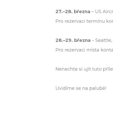
27.–28. března
– US Airc
Pro rezervaci termínu ko
28.–29. března
– Seattle
Pro rezervaci místa kont
Nenechte si ujít tuto pří
Uvidíme se na palubě!