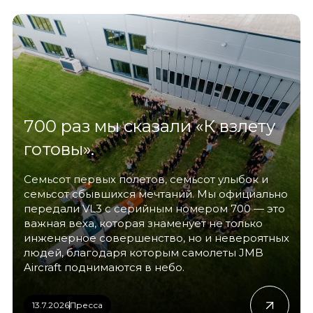
700 раз мы сказали «К взлету
готовы».
Семьсот первых полетов, семьсот улыбок и
семьсот сбывшихся мечтаний. Мы официально
передали VL3 с серийным номером 700 — это
важная веха, которая знаменует не только
инженерное совершенство, но и невероятных
людей, благодаря которым самолеты JMB
Aircraft поднимаются в небо.
13.7.2026
Пресса