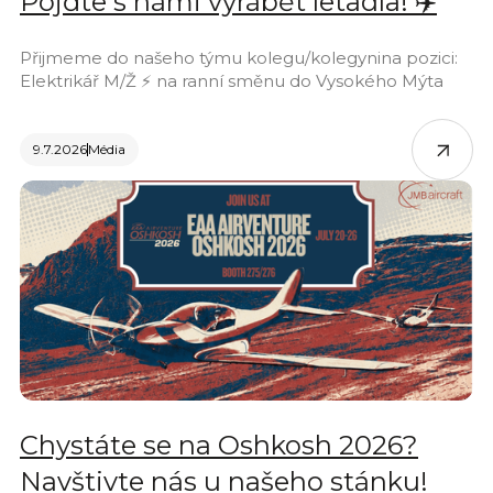
Pojďte s námi vyrábět letadla! ✈️
Přijmeme do našeho týmu kolegu/kolegynina pozici:
Elektrikář M/Ž ⚡ na ranní směnu do Vysokého Mýta
9.7.2026
Média
Chystáte se na Oshkosh 2026?
Navštivte nás u našeho stánku!