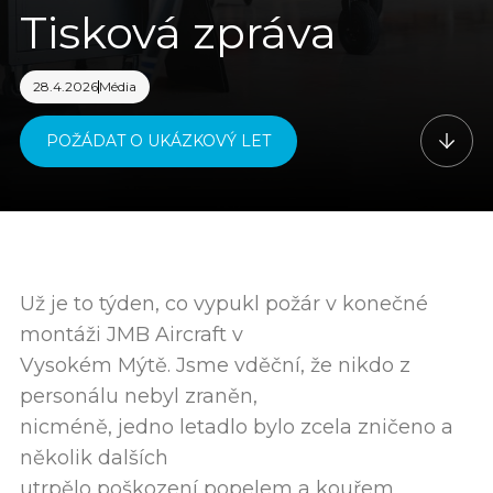
Tisková zpráva
28.4.2026
Média
POŽÁDAT O UKÁZKOVÝ LET
Už je to týden, co vypukl požár v konečné
montáži JMB Aircraft v
Vysokém Mýtě. Jsme vděční, že nikdo z
personálu nebyl zraněn,
nicméně, jedno letadlo bylo zcela zničeno a
několik dalších
utrpělo poškození popelem a kouřem.