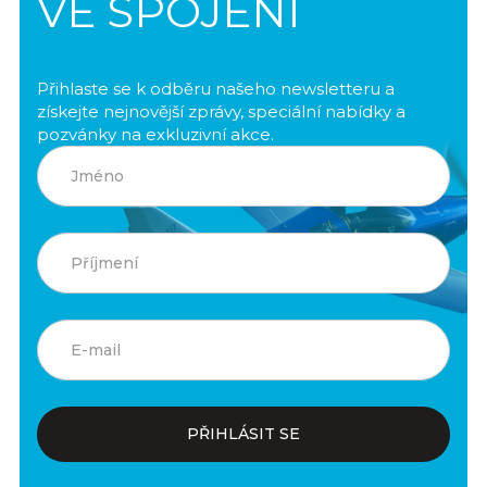
VE SPOJENÍ
Přihlaste se k odběru našeho newsletteru a
získejte nejnovější zprávy, speciální nabídky a
pozvánky na exkluzivní akce.