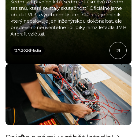
Sedm set prvních letů, sedm set úsměvů a sedm
set snů, které se staly skutečností. Oficiálně jsme
předali VL3 s výrobním číslem 700, což je milník,
který neoslavuje jen inženýrskou dokonalost, ale
především neuvěřitelné lidi, díky nimž letadla JMB
Aircraft vzlétají.
13.7.2026
Média