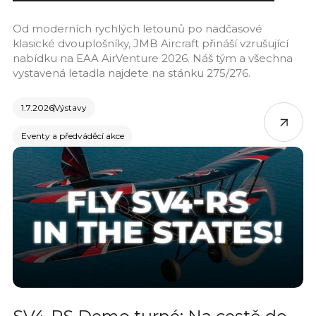
Od moderních rychlých letounů po nadčasové
klasické dvouplošníky, JMB Aircraft přináší vzrušující
nabídku na EAA AirVenture 2026. Náš tým a všechna
vystavená letadla najdete na stánku 275/276.
1.7.2026
Výstavy
Eventy a předváděcí akce