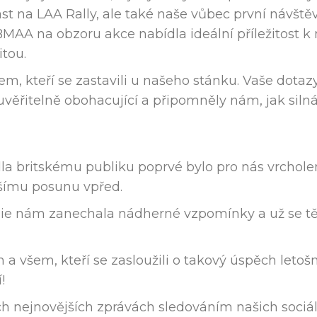
st na LAA Rally, ale také naše vůbec první návště
í BMAA na obzoru akce nabídla ideální příležitost 
tou.
m, kteří se zastavili u našeho stánku. Vaše dotaz
uvěřitelně obohacující a připomněly nám, jak silná 
la britskému publiku poprvé bylo pro nás vrchole
lšímu posunu vpřed.
lie nám zanechala nádherné vzpomínky a už se t
všem, kteří se zasloužili o takový úspěch letošní
!
h nejnovějších zprávách sledováním našich sociáln