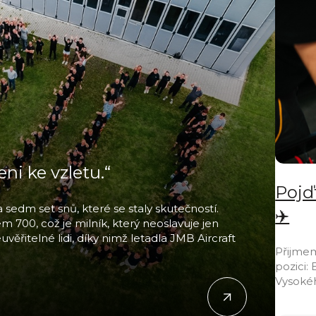
ni ke vzletu.“
Pojď
sedm set snů, které se staly skutečností.
✈️
m 700, což je milník, který neoslavuje jen
ěřitelné lidi, díky nimž letadla JMB Aircraft
Přijme
pozici:
Vysoké