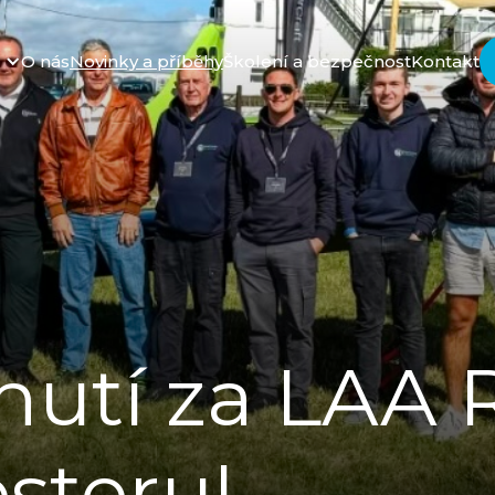
O nás
Novinky a příběhy
Školení a bezpečnost
Kontakt
utí za LAA R
esteru!