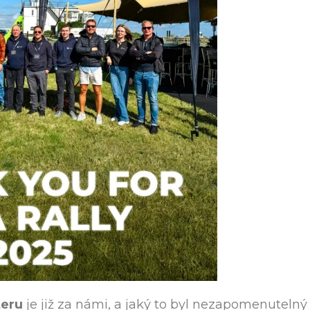
teru
je již za námi, a jaký to byl nezapomenutelný 