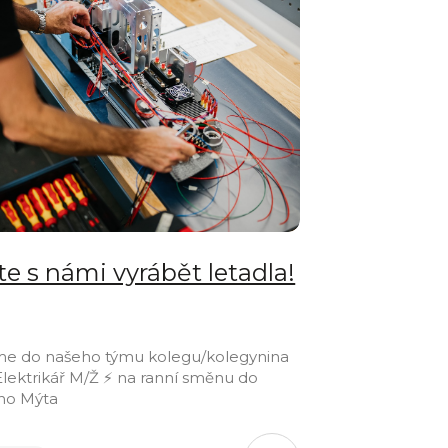
te s námi vyrábět letadla!
me do našeho týmu kolegu/kolegynina
 Elektrikář M/Ž ⚡ na ranní směnu do
ho Mýta