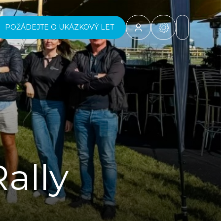
POŽÁDEJTE O UKÁZKOVÝ LET
ally