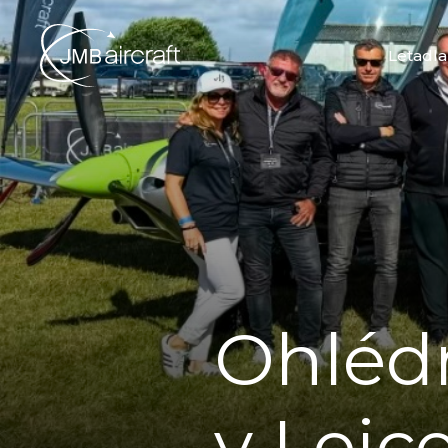
Letadla
Ohlédn
v Leic