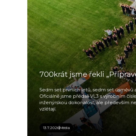
700krát jsme řekli „Připrave
Sedm set prvních letů, sedm set úsměvů a 
Oficiálně jsme předali VL3 s výrobním čísle
inženýrskou dokonalost, ale především neuv
vzlétají.
13.7.2026
Média