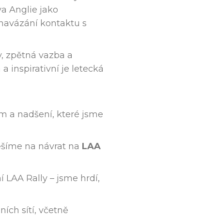
va Anglie jako
k navázání kontaktu s
y, zpětná vazba a
a inspirativní je letecká
m a nadšení, které jsme
ěšíme na návrat na
LAA
 LAA Rally – jsme hrdí,
ích sítí, včetně