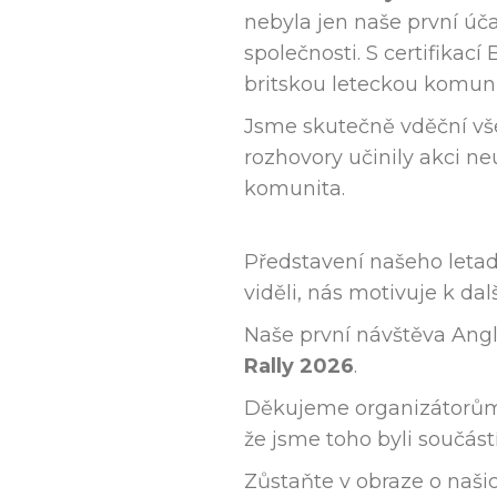
nebyla jen naše první úča
společnosti. S certifikac
britskou leteckou komuni
Jsme skutečně vděční vše
rozhovory učinily akci ne
komunita.
Představení našeho letad
viděli, nás motivuje k da
Naše první návštěva Ang
Rally 2026
.
Děkujeme organizátorům a 
že jsme toho byli součástí
Zůstaňte v obraze o našic