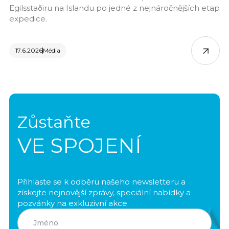
Egilsstaðiru na Islandu po jedné z nejnáročnějších etap
expedice.
17.6.2026
Média
Zůstaňte
VE SPOJENÍ
Přihlaste se k odběru našeho newsletteru a
získejte nejnovější zprávy, speciální nabídky a
pozvánky na exkluzivní akce.