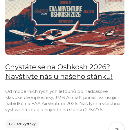
Chystáte se na Oshkosh 2026?
Navštivte nás u našeho stánku!
Od moderních rychlých letounů po nadčasové
klasické dvouplošníky, JMB Aircraft přináší vzrušující
nabídku na EAA AirVenture 2026. Náš tým a všechna
vystavená letadla najdete na stánku 275/276.
1.7.2026
Výstavy