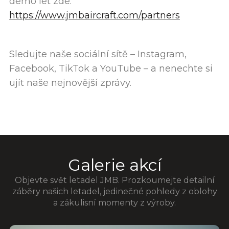
demo let zde:
https://www.jmbaircraft.com/partners
Sledujte naše sociální sítě – Instagram,
Facebook, TikTok a YouTube – a nenechte si
ujít naše nejnovější zprávy.
Galerie akcí
Objevte svět letadel JMB. Prozkoumejte detailní
záběry našich letadel, jedinečné pohledy z oblohy
a zákulisní momenty z výroby.