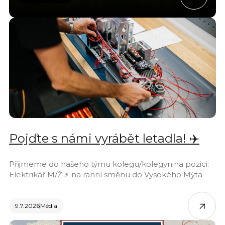
Pojďte s námi vyrábět letadla! ✈️
Přijmeme do našeho týmu kolegu/kolegynina pozici:
Elektrikář M/Ž ⚡ na ranní směnu do Vysokého Mýta
9.7.2026
Média