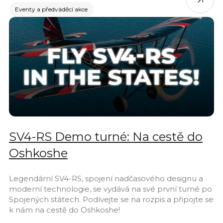
Eventy a předváděcí akce
SV4-RS Demo turné: Na cestě do
Oshkoshe
Legendární SV4-RS, spojení nadčasového designu a
moderní technologie, se vydává na své první turné po
Spojených státech. Podívejte se na rozpis a připojte se
k nám na cestě do Oshkoshe!