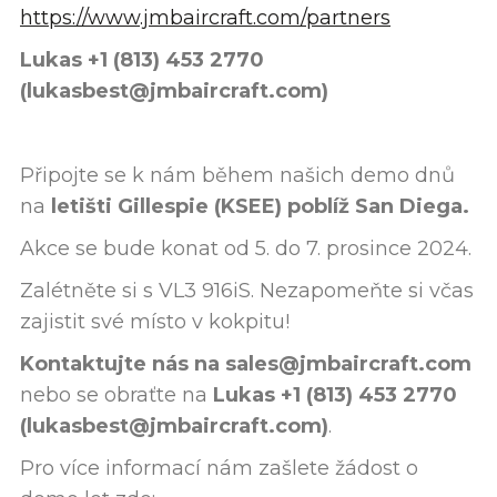
https://www.jmbaircraft.com/partners
Lukas +1 (813) 453 2770
(lukasbest@jmbaircraft.com)
Připojte se k nám během našich demo dnů
na
letišti Gillespie (KSEE) poblíž San Diega.
Akce se bude konat od 5. do 7. prosince 2024.
Zalétněte si s VL3 916iS. Nezapomeňte si včas
zajistit své místo v kokpitu!
Kontaktujte nás na sales@jmbaircraft.com
nebo se obraťte na
Lukas +1 (813) 453 2770
(lukasbest@jmbaircraft.com)
.
Pro více informací nám zašlete žádost o