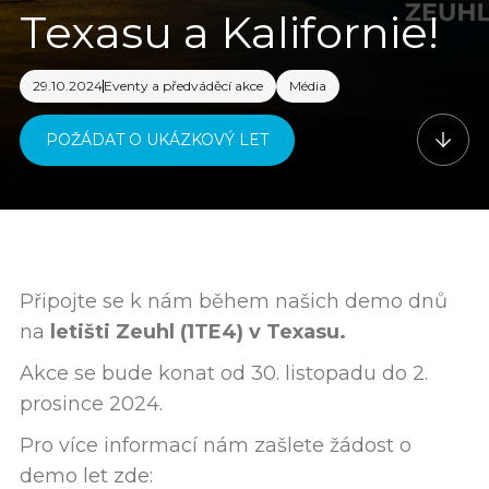
Texasu a Kalifornie!
29.10.2024
Eventy a předváděcí akce
Média
POŽÁDAT O UKÁZKOVÝ LET
Připojte se k nám během našich demo dnů
na
letišti Zeuhl (1TE4) v Texasu.
Akce se bude konat od 30. listopadu do 2.
prosince 2024.
Pro více informací nám zašlete žádost o
demo let zde: