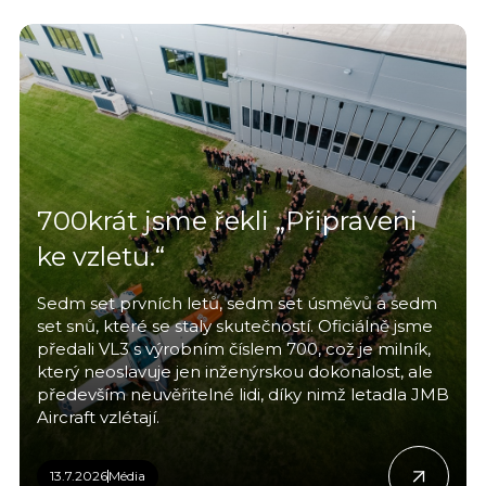
700krát jsme řekli „Připraveni
ke vzletu.“
Sedm set prvních letů, sedm set úsměvů a sedm
set snů, které se staly skutečností. Oficiálně jsme
předali VL3 s výrobním číslem 700, což je milník,
který neoslavuje jen inženýrskou dokonalost, ale
především neuvěřitelné lidi, díky nimž letadla JMB
Aircraft vzlétají.
13.7.2026
Média