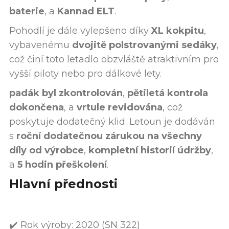
baterie
, a
Kannad ELT
.
Pohodlí je dále vylepšeno díky
XL kokpitu
,
vybavenému
dvojitě polstrovanými sedáky
,
což činí toto letadlo obzvláště atraktivním pro
vyšší piloty nebo pro dálkové lety.
padák byl zkontrolován
,
pětiletá kontrola
dokončena
, a
vrtule revidována
, což
poskytuje dodatečný klid. Letoun je dodáván
s
roční dodatečnou zárukou na všechny
díly od výrobce
,
kompletní historií údržby
,
a
5 hodin přeškolení
.
Hlavní přednosti
✔️ Rok výroby: 2020 (SN 322)