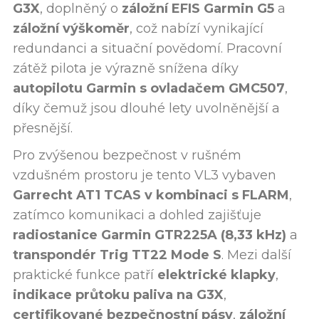
G3X
, doplněný o
záložní EFIS Garmin G5
a
záložní výškoměr
, což nabízí vynikající
redundanci a situační povědomí. Pracovní
zátěž pilota je výrazně snížena díky
autopilotu Garmin s ovladačem GMC507
,
díky čemuž jsou dlouhé lety uvolněnější a
přesnější.
Pro zvýšenou bezpečnost v rušném
vzdušném prostoru je tento VL3 vybaven
Garrecht AT1 TCAS v kombinaci s FLARM
,
zatímco komunikaci a dohled zajišťuje
radiostanice Garmin GTR225A (8,33 kHz)
a
transpondér Trig TT22 Mode S
. Mezi další
praktické funkce patří
elektrické klapky
,
indikace průtoku paliva na G3X
,
certifikované bezpečnostní pásy
,
záložní