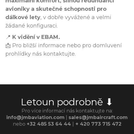
maximální komfort, silnou redundanci
avioniky a skutečné schopnosti pro
dálkové lety
, v dobře vyvážené a velmi
žádané konfiguraci.
📍
K vidění v EBAM.
📩 Pro bližší informace nebo pro domluvení
prohlídky nás kontaktujte.
Letoun podrobně ⬇
Pro více informací nás kontaktujte na:
info@jmbaviation.com
|
sales@jmbaircraft.com
nebo
+32 485 53 64 44
|
+ 420 773 715 472