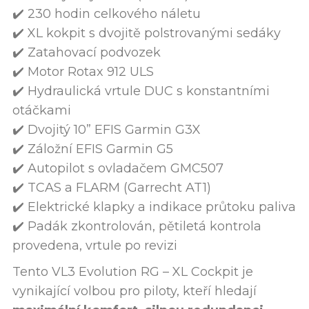
✔️ 230 hodin celkového náletu
✔️ XL kokpit s dvojitě polstrovanými sedáky
✔️ Zatahovací podvozek
✔️ Motor Rotax 912 ULS
✔️ Hydraulická vrtule DUC s konstantními
otáčkami
✔️ Dvojitý 10” EFIS Garmin G3X
✔️ Záložní EFIS Garmin G5
✔️ Autopilot s ovladačem GMC507
✔️ TCAS a FLARM (Garrecht AT1)
✔️ Elektrické klapky a indikace průtoku paliva
✔️ Padák zkontrolován, pětiletá kontrola
provedena, vrtule po revizi
Tento VL3 Evolution RG – XL Cockpit je
vynikající volbou pro piloty, kteří hledají