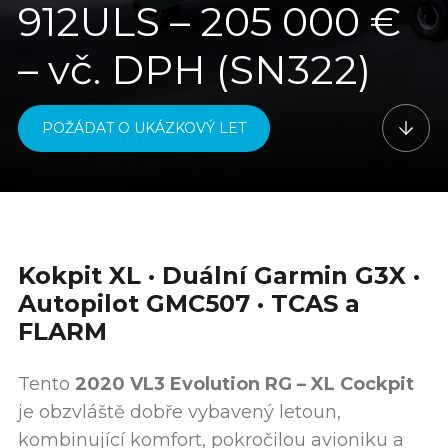
912ULS – 205 000 €
– vč. DPH (SN322)
POŽÁDAT O UKÁZKOVÝ LET
Kokpit XL · Duální Garmin G3X ·
Autopilot GMC507 · TCAS a
FLARM
Tento
2020 VL3 Evolution RG – XL Cockpit
je obzvláště dobře vybavený letoun,
kombinující komfort, pokročilou avioniku a