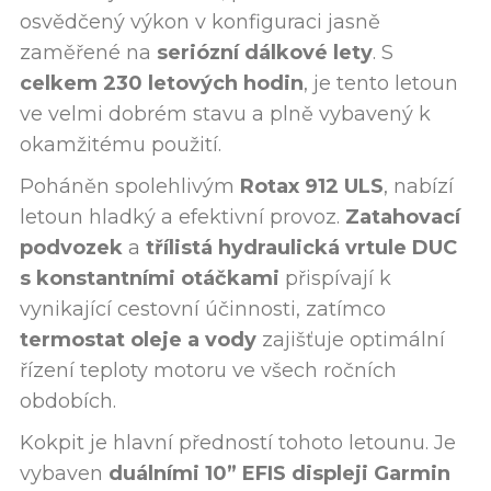
osvědčený výkon v konfiguraci jasně
zaměřené na
seriózní dálkové lety
. S
celkem 230 letových hodin
, je tento letoun
ve velmi dobrém stavu a plně vybavený k
okamžitému použití.
Poháněn spolehlivým
Rotax 912 ULS
, nabízí
letoun hladký a efektivní provoz.
Zatahovací
podvozek
a
třílistá hydraulická vrtule DUC
s konstantními otáčkami
přispívají k
vynikající cestovní účinnosti, zatímco
termostat oleje a vody
zajišťuje optimální
řízení teploty motoru ve všech ročních
obdobích.
Kokpit je hlavní předností tohoto letounu. Je
vybaven
duálními 10” EFIS displeji Garmin